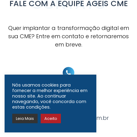
CONTATO
FALE COM A EQUIPE AGEIS CME
Quer implantar a transformação digital em
sua CME? Entre em contato e retornaremos
em breve.
Nós usamos cookies para
+55 11 5519-4022
fornecer a melhor experiência em
nosso site. Ao continuar
navegando, você concorda com
estas condições.
comercial@ageiscme.com.br
Leia Mais
Aceito