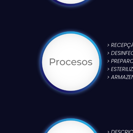
> RECEPÇ
> DESINF
> PREPAR
> ESTERIL
> ARMAZE
> DESCRI