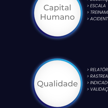
> ESCALA
> TREINA
> ACIDEN
> RELATÓR
> RASTREA
> INDICA
> VALIDA